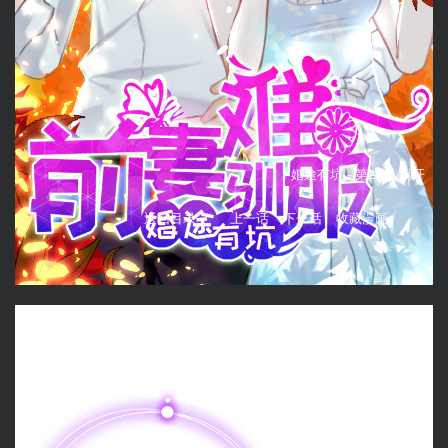
婚途有坑 -
第24话 离开
返回目录
上一话
下一话
收藏漫画