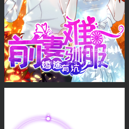
婚途有坑 -
第23话 难得的温馨
返回目录
上一话
下一话
收藏漫画