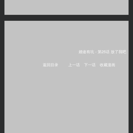
婚途有坑 -
第25话 放了我吧
返回目录
上一话
下一话
收藏漫画