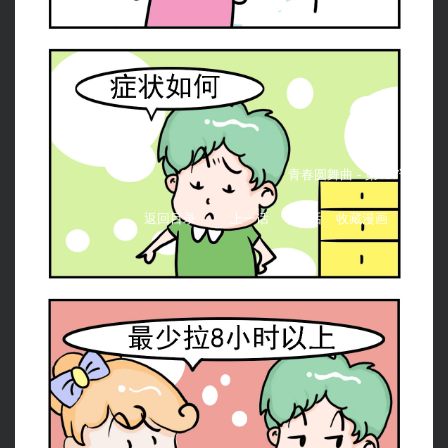
青春圆舞曲 -
第157话：
返回目录
上一话
下一话
收藏漫画