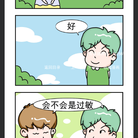
青春圆舞曲 -
第156话：
返回目录
上一话
下一话
收藏漫画