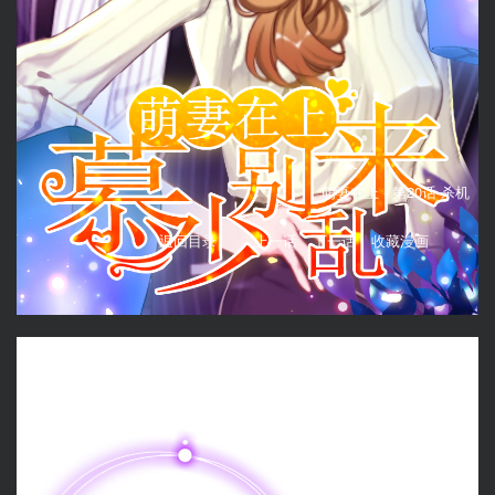
萌妻在上 -
第20话 杀机
返回目录
上一话
下一话
收藏漫画