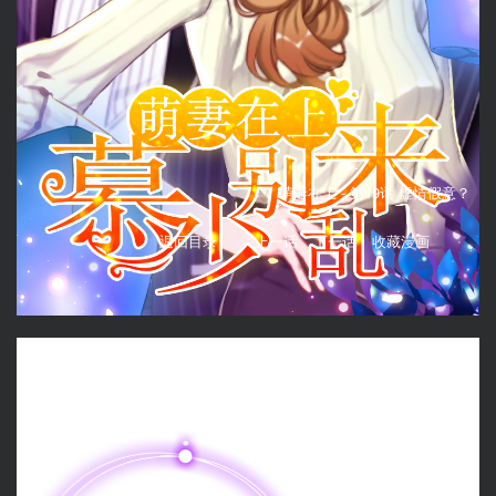
萌妻在上 -
第19话 虚情假意？
返回目录
上一话
下一话
收藏漫画