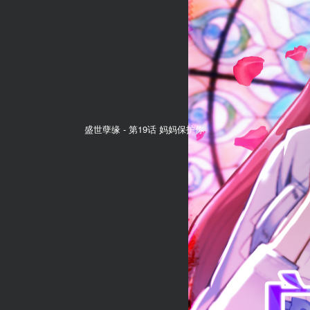
盛世孽缘 -
第19话 妈妈保护你