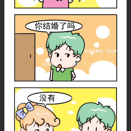
青春圆舞曲 -
第165话：
返回目录
上一话
下一话
收藏漫画