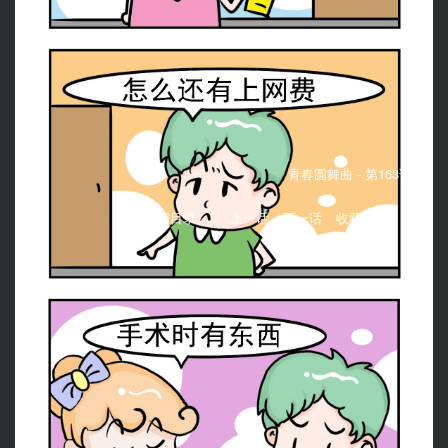
青春圆舞曲 -
第163话：
返回目录
上一话
下一话
收藏漫画