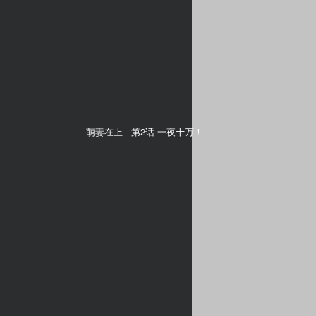
萌妻在上 -
第2话 一夜十万！