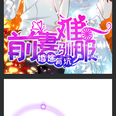
婚途有坑 -
第40话 收手吧，哥
返回目录
上一话
下一话
收藏漫画