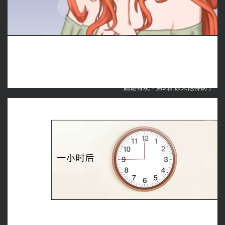
婚途有坑 -
第9话 原来他得病了
返回目录
上一话
下一话
收藏漫画