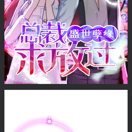
盛世孽缘 -
第33话 慕辰黑化
返回目录
上一话
下一话
收藏漫画