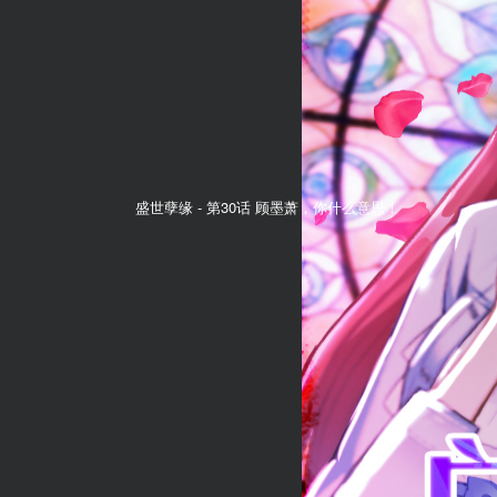
盛世孽缘 -
第30话 顾墨萧，你什么意思！