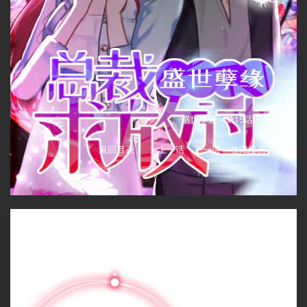
盛世孽缘 -
第15话 一起回家
返回目录
上一话
下一话
收藏漫画