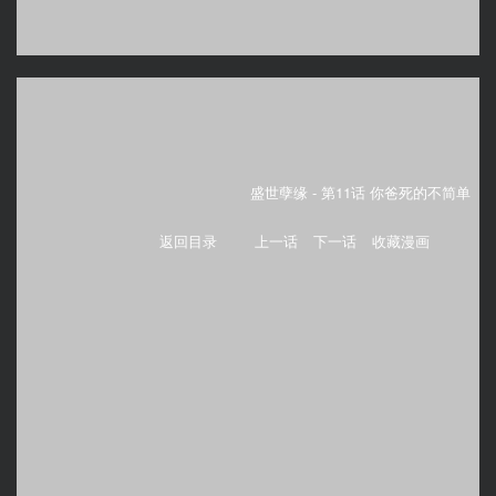
盛世孽缘 -
第11话 你爸死的不简单
返回目录
上一话
下一话
收藏漫画