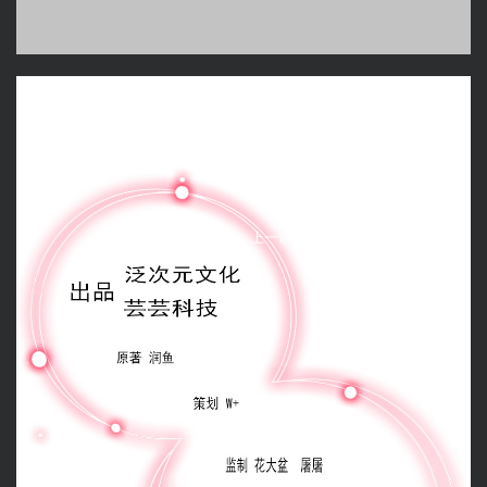
盛世孽缘 -
第8话 知道真相
返回目录
上一话
下一话
收藏漫画