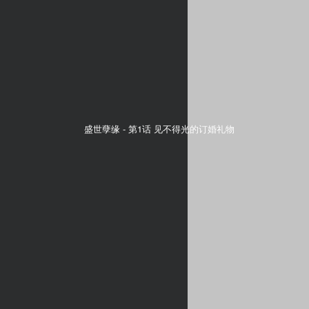
盛世孽缘 -
第1话 见不得光的订婚礼物